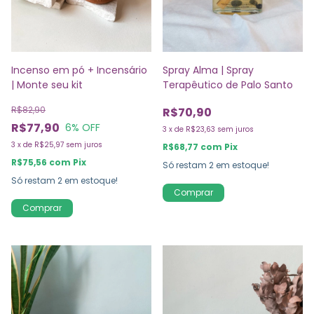
Spray Alma | Spray
Incenso em pó + Incensário
Terapêutico de Palo Santo
| Monte seu kit
R$82,90
R$70,90
R$77,90
6
% OFF
3
x
de
R$23,63
sem juros
3
x
de
R$25,97
sem juros
R$68,77
com
Pix
R$75,56
com
Pix
Só restam
2
em estoque!
Só restam
2
em estoque!
Comprar