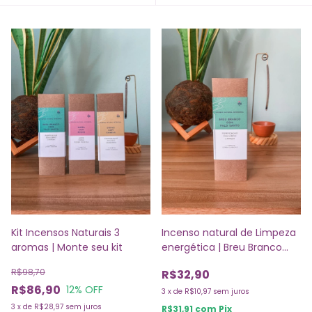
Kit Incensos Naturais 3
Incenso natural de Limpeza
aromas | Monte seu kit
energética | Breu Branco
com Palo Santo
R$98,70
R$32,90
R$86,90
12
% OFF
3
x
de
R$10,97
sem juros
3
x
de
R$28,97
sem juros
R$31,91
com
Pix