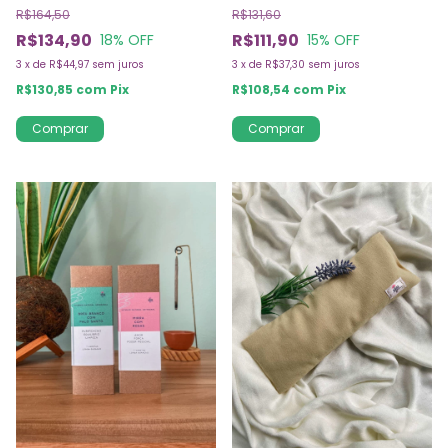
R$164,50
R$131,60
R$134,90
R$111,90
18
% OFF
15
% OFF
3
x
de
R$44,97
sem juros
3
x
de
R$37,30
sem juros
R$130,85
com
Pix
R$108,54
com
Pix
Comprar
Comprar