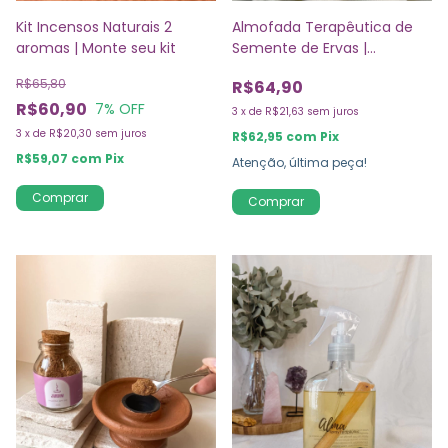
Kit Incensos Naturais 2
Almofada Terapêutica de
aromas | Monte seu kit
Semente de Ervas |
Relaxamento e Alivio
R$65,80
R$64,90
R$60,90
7
% OFF
3
x
de
R$21,63
sem juros
3
x
de
R$20,30
sem juros
R$62,95
com
Pix
R$59,07
com
Pix
Atenção, última peça!
Comprar