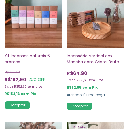
Kit Incensos naturais 6
Incensário Vertical em
aromas
Madeira com Cristal Bruto
R$197,40
R$64,90
R$157,90
20
% OFF
3
x
de
R$21,63
sem juros
3
x
de
R$52,63
sem juros
R$62,95
com
Pix
R$153,16
com
Pix
Atenção, última peça!
Comprar
ESGOTADO