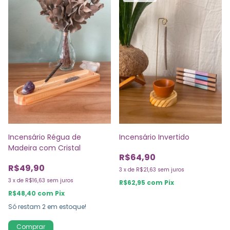
Incensário Régua de
Incensário Invertido
Madeira com Cristal
R$64,90
R$49,90
3
x
de
R$21,63
sem juros
3
x
de
R$16,63
sem juros
R$62,95
com
Pix
R$48,40
com
Pix
Só restam
2
em estoque!
Comprar