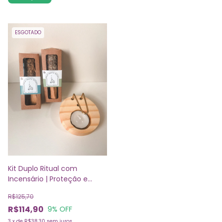
ESGOTADO
Kit Duplo Ritual com
Incensário | Proteção e
Alegria
R$125,70
R$114,90
9
% OFF
3
x
de
R$38,30
sem juros