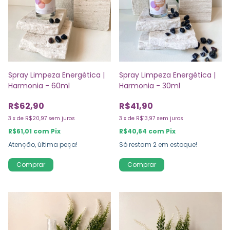
Spray Limpeza Energética |
Spray Limpeza Energética |
Harmonia - 60ml
Harmonia - 30ml
R$62,90
R$41,90
3
x
de
R$20,97
sem juros
3
x
de
R$13,97
sem juros
R$61,01
com
Pix
R$40,64
com
Pix
Atenção, última peça!
Só restam
2
em estoque!