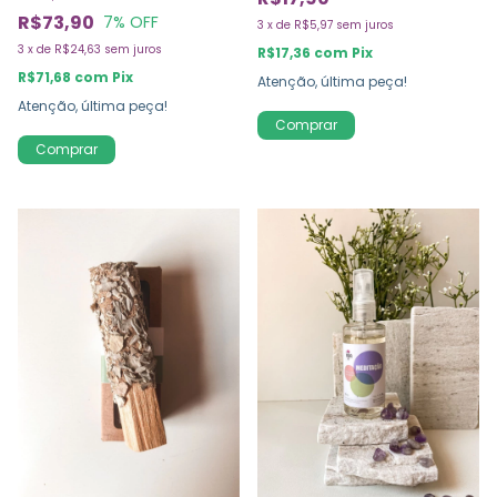
R$73,90
7
% OFF
3
x
de
R$5,97
sem juros
3
x
de
R$24,63
sem juros
R$17,36
com
Pix
R$71,68
com
Pix
Atenção, última peça!
Atenção, última peça!