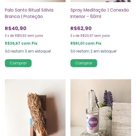
Palo Santo Ritual Sálvia
Spray Meditação | Conexão
Branca | Proteção
Interior - 60ml
R$40,90
R$62,90
3
x
de
R$13,63
sem juros
3
x
de
R$20,97
sem juros
R$39,67
com
Pix
R$61,01
com
Pix
Só restam
3
em estoque!
Só restam
2
em estoque!