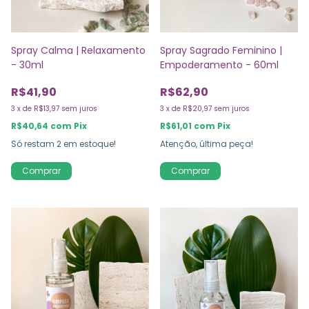
Spray Calma | Relaxamento
Spray Sagrado Feminino |
- 30ml
Empoderamento - 60ml
R$41,90
R$62,90
3
x
de
R$13,97
sem juros
3
x
de
R$20,97
sem juros
R$40,64
com
Pix
R$61,01
com
Pix
Só restam
2
em estoque!
Atenção, última peça!