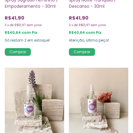
Spray Sagrado Feminino |
Spray Noite Tranquila |
Empoderamento - 30ml
Descanso - 30ml
R$41,90
R$41,90
3
x
de
R$13,97
sem juros
3
x
de
R$13,97
sem juros
R$40,64
com
Pix
R$40,64
com
Pix
Só restam
2
em estoque!
Atenção, última peça!