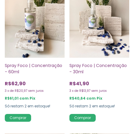
Spray Foco | Concentração
Spray Foco | Concentração
- 60ml
- 30ml
R$62,90
R$41,90
3
x
de
R$20,97
sem juros
3
x
de
R$13,97
sem juros
R$61,01
com
Pix
R$40,64
com
Pix
Só restam
2
em estoque!
Só restam
2
em estoque!