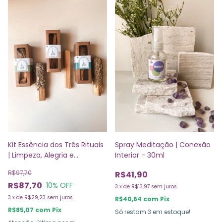
Kit Essência dos Três Rituais
Spray Meditação | Conexão
| Limpeza, Alegria e
Interior - 30ml
Proteção
R$97,70
R$41,90
R$87,70
10
% OFF
3
x
de
R$13,97
sem juros
3
x
de
R$29,23
sem juros
R$40,64
com
Pix
R$85,07
com
Pix
Só restam
3
em estoque!