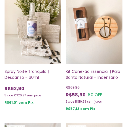
Spray Noite Tranquila |
Kit Conexão Essencial | Palo
Descanso - 60ml
Santo Natural + Incensário
R$63,80
R$62,90
R$58,90
8
% OFF
3
x
de
R$20,97
sem juros
3
x
de
R$19,63
sem juros
R$61,01
com
Pix
R$57,13
com
Pix