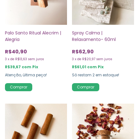
Palo Santo Ritual Alecrim |
Spray Calma |
Alegria
Relaxamento- 60ml
R$40,90
R$62,90
3
x
de
R$13,63
sem juros
3
x
de
R$20,97
sem juros
R$39,67
com
Pix
R$61,01
com
Pix
Atenção, última peça!
Só restam
2
em estoque!