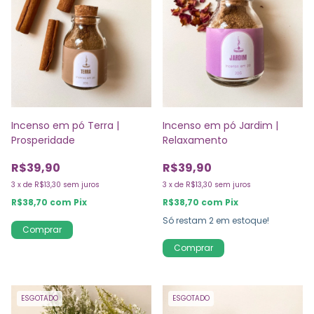
Incenso em pó Terra |
Incenso em pó Jardim |
Prosperidade
Relaxamento
R$39,90
R$39,90
3
x
de
R$13,30
sem juros
3
x
de
R$13,30
sem juros
R$38,70
com
Pix
R$38,70
com
Pix
Só restam
2
em estoque!
ESGOTADO
ESGOTADO