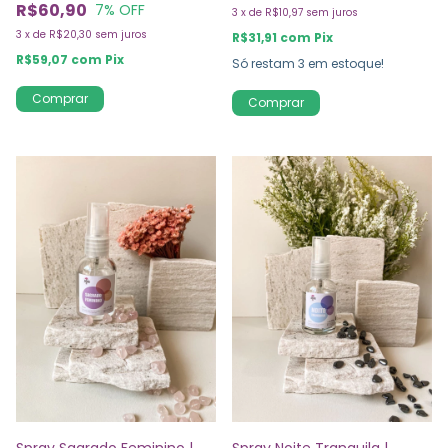
R$60,90
7
% OFF
3
x
de
R$10,97
sem juros
3
x
de
R$20,30
sem juros
R$31,91
com
Pix
R$59,07
com
Pix
Só restam
3
em estoque!
Comprar