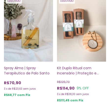
ESGOTADO
ESGOTADO
Spray Alma | Spray
Kit Duplo Ritual com
Terapêutico de Palo Santo
Incensário | Proteção e
Alegria
R$125,70
R$70,90
R$114,90
9
% OFF
3
x
de
R$23,63
sem juros
3
x
de
R$38,30
sem juros
R$68,77
com
Pix
R$111,45
com
Pix