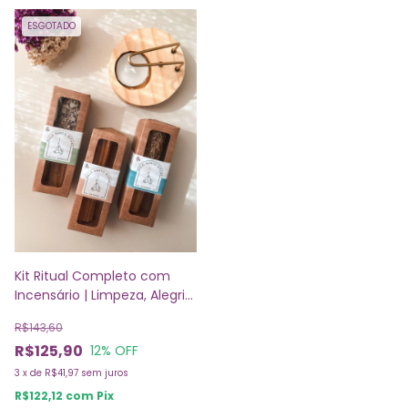
ESGOTADO
Kit Ritual Completo com
Incensário | Limpeza, Alegria
e Proteção
R$143,60
R$125,90
12
% OFF
3
x
de
R$41,97
sem juros
R$122,12
com
Pix