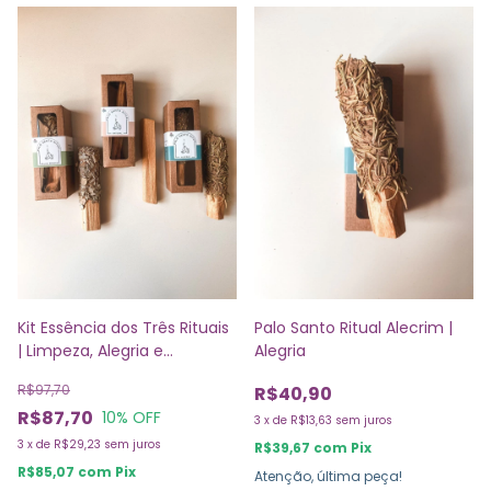
Kit Essência dos Três Rituais
Palo Santo Ritual Alecrim |
| Limpeza, Alegria e
Alegria
Proteção
R$97,70
R$40,90
R$87,70
10
% OFF
3
x
de
R$13,63
sem juros
3
x
de
R$29,23
sem juros
R$39,67
com
Pix
R$85,07
com
Pix
Atenção, última peça!