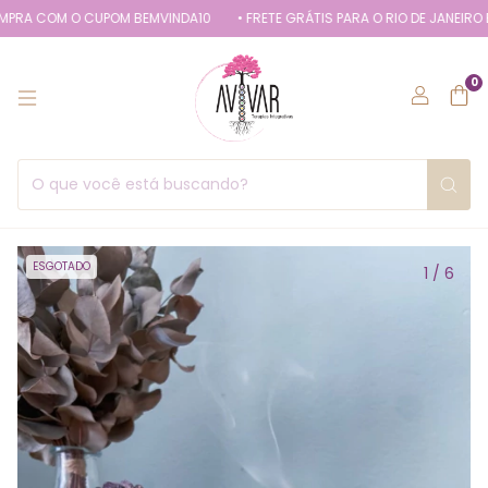
RA COM O CUPOM BEMVINDA10
• FRETE GRÁTIS PARA O RIO DE JANEIRO E
0
ESGOTADO
1
/
6