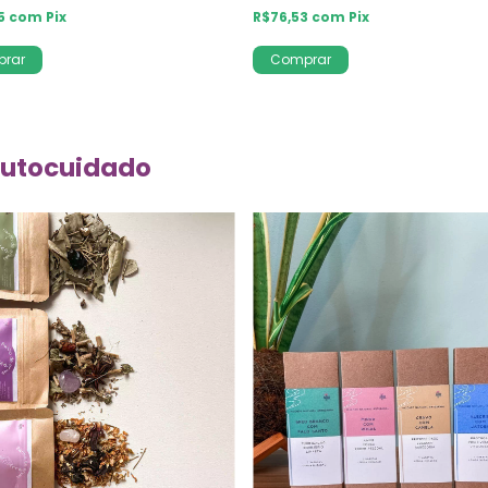
75
com
Pix
R$76,53
com
Pix
rar
Comprar
autocuidado