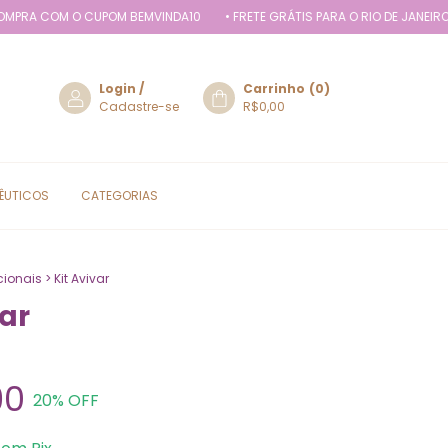
 O CUPOM BEMVINDA10
• FRETE GRÁTIS PARA O RIO DE JANEIRO EM COMP
Login
/
Carrinho
(
0
)
Cadastre-se
R$0,00
ÊUTICOS
CATEGORIAS
cionais
>
Kit Avivar
var
90
20
% OFF