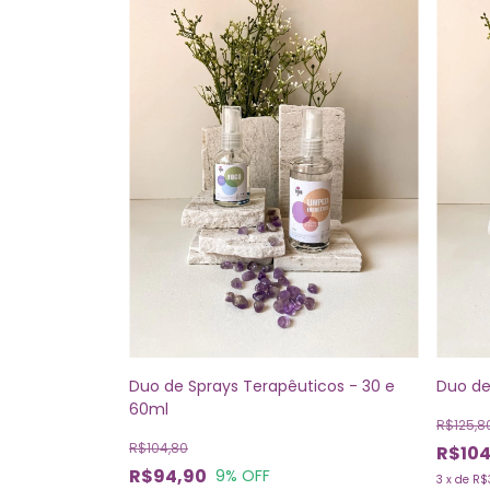
Duo de Sprays Terapêuticos - 30 e
Duo de
60ml
R$125,8
R$104,80
R$104
R$94,90
9
% OFF
3
x
de
R$