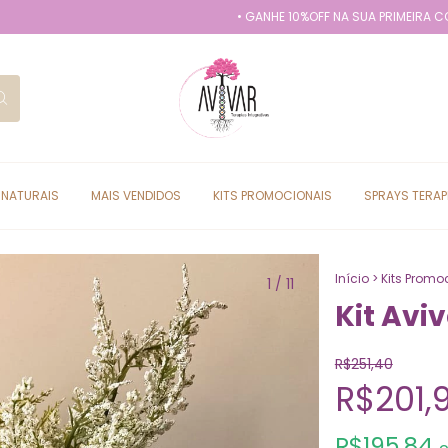
• GANHE 10%OFF NA SUA PRIMEIRA COMPRA COM
 NATURAIS
MAIS VENDIDOS
KITS PROMOCIONAIS
SPRAYS TERAP
Início
>
Kits Promo
1
/
11
Kit Avi
R$251,40
R$201,
R$195,84