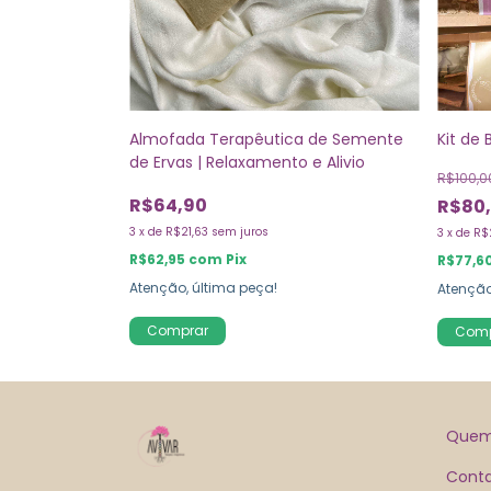
Almofada Terapêutica de Semente
Kit de
de Ervas | Relaxamento e Alivio
R$100,0
R$64,90
R$80
3
x
de
R$21,63
sem juros
3
x
de
R$
R$62,95
com
Pix
R$77,6
Atenção, última peça!
Atenção
Quem
Cont