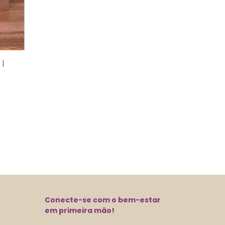
 |
Conecte-se com o bem-estar
em primeira mão!