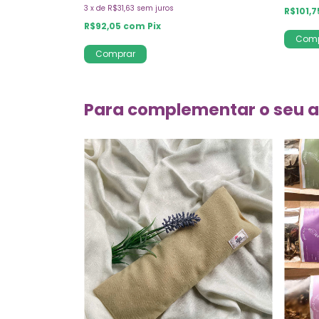
3
x
de
R$31,63
sem juros
R$101,
R$92,05
com
Pix
Comp
Comprar
Para complementar o seu 