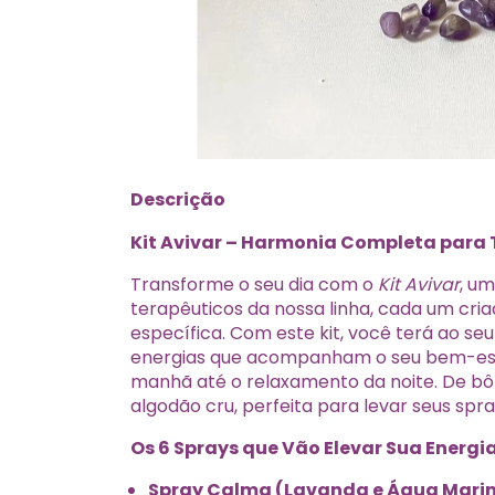
Descrição
Kit Avivar – Harmonia Completa para
Transforme o seu dia com o
Kit Avivar
, u
terapêuticos da nossa linha, cada um c
específica. Com este kit, você terá ao se
energias que acompanham o seu bem-est
manhã até o relaxamento da noite. De bô
algodão cru, perfeita para levar seus spra
Os 6 Sprays que Vão Elevar Sua Energia
Spray Calma (Lavanda e Água Mari