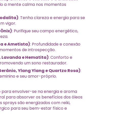
ndo a mente calma nos momentos
Sodalita)
: Tenha clareza e energia para se
m vigor.
 Ônix)
: Purifique seu campo energético,
eza.
a e Ametista)
: Profundidade e conexão
 e momentos de introspecção.
e, Lavanda e Hematita)
: Conforto e
promovendo um sono restaurador.
erânio, Ylang Ylang e Quartzo Rosa)
:
eminino e seu amor-próprio.
o para envolver-se na energia e aroma
ral para absorver os benefícios dos óleos
os sprays são energizados com reiki,
gico para seu bem-estar físico e