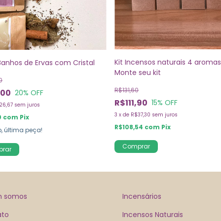
Kit Incensos naturais 4 aromas
 Banhos de Ervas com Cristal
Monte seu kit
0
R$131,60
,00
20
% OFF
R$111,90
15
% OFF
26,67
sem juros
3
x
de
R$37,30
sem juros
0
com
Pix
R$108,54
com
Pix
, última peça!
Comprar
 somos
Incensários
ato
Incensos Naturais