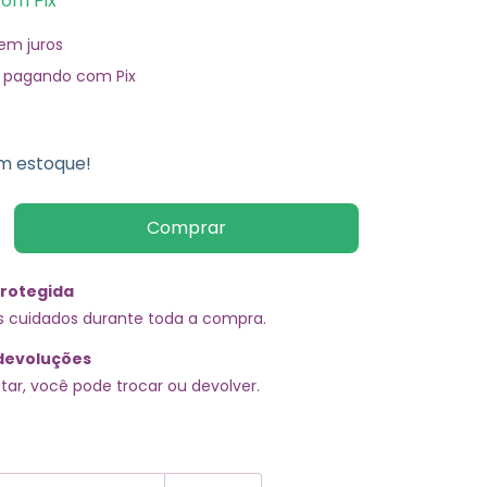
com
Pix
em juros
pagando com Pix
 estoque!
rotegida
s cuidados durante toda a compra.
devoluções
tar, você pode trocar ou devolver.
EP:
Alterar CEP