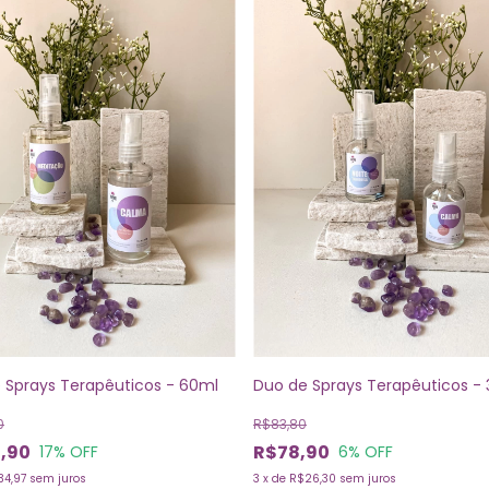
 Sprays Terapêuticos - 60ml
Duo de Sprays Terapêuticos -
0
R$83,80
,90
R$78,90
17
% OFF
6
% OFF
34,97
sem juros
3
x
de
R$26,30
sem juros