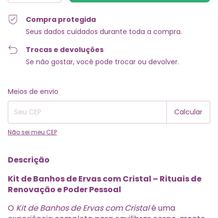
Compra protegida
Seus dados cuidados durante toda a compra.
Trocas e devoluções
Se não gostar, você pode trocar ou devolver.
Entregas para o CEP:
Alterar CEP
Meios de envio
Calcular
Não sei meu CEP
Descrição
Kit de Banhos de Ervas com Cristal – Rituais de
Renovação e Poder Pessoal
O
Kit de Banhos de Ervas com Cristal
é uma