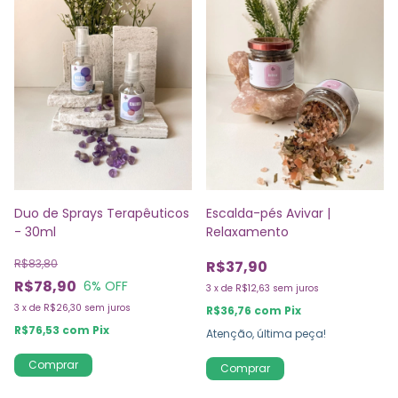
Duo de Sprays Terapêuticos
Escalda-pés Avivar |
- 30ml
Relaxamento
R$83,80
R$37,90
R$78,90
6
% OFF
3
x
de
R$12,63
sem juros
3
x
de
R$26,30
sem juros
R$36,76
com
Pix
R$76,53
com
Pix
Atenção, última peça!
Comprar