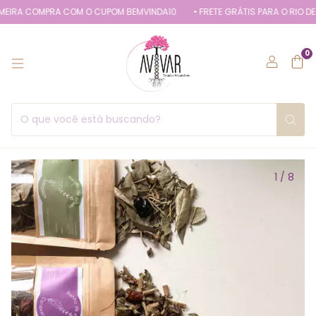
A COMPRA COM O CUPOM BEMVINDA10
• FRETE GRÁTIS PARA O RIO DE JAN
0
1
/
8